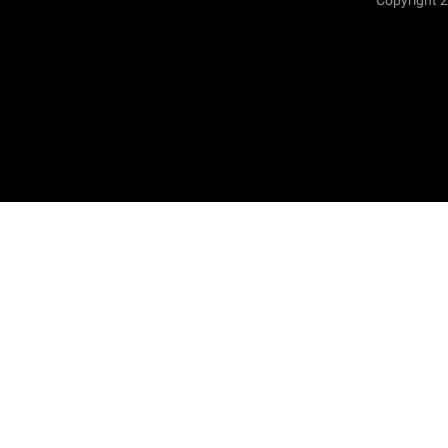
Copyright 